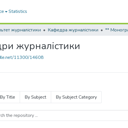
ce
Statistics
ьтет журналістики
Кафедра журналістики
дри журналістики
andle.net/11300/14608
By Title
By Subject
By Subject Category