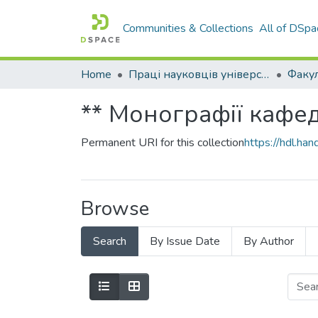
Communities & Collections
All of DSpa
Home
Праці науковців університету
Факул
** Монографії кафе
Permanent URI for this collection
https://hdl.h
Browse
Search
By Issue Date
By Author