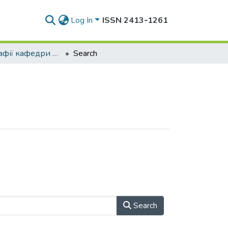
Log In
ISSN 2413‑1261
** Монографії кафедри журналістики
Search
Search