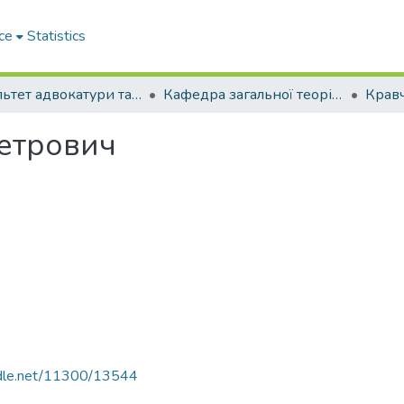
ce
Statistics
Факультет адвокатури та антикорупційної діяльності
Кафедра загальної теорії права та держави
етрович
andle.net/11300/13544