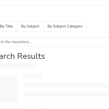
By Title
By Subject
By Subject Category
arch Results