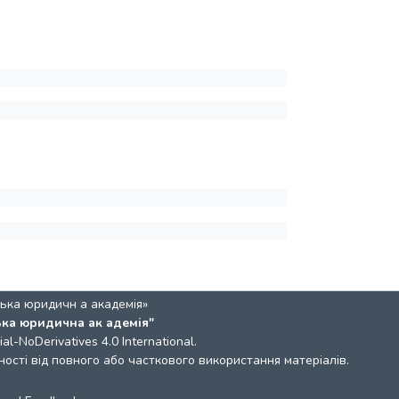
ька юридичн а академія»
ька юридична ак адемія"
l-NoDerivatives 4.0 International
.
ості від повного або часткового використання матеріалів.