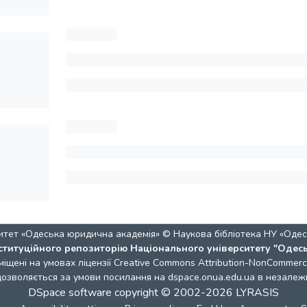
итет «Одеська юридична академія» © Наукова бібліотека НУ «Одес
ституційного репозиторію Національного університету "Одес
міщені на умовах ліцензії
Creative Commons Attribution-NonCommercia
 дозволяється за умови посилання на dspace.onua.edu.ua в незалежн
DSpace software
copyright © 2002-2026
LYRASIS