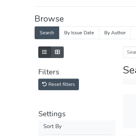
Browse
Search
By Issue Date
By Author
Se
Filters
Reset filters
Settings
Sort By