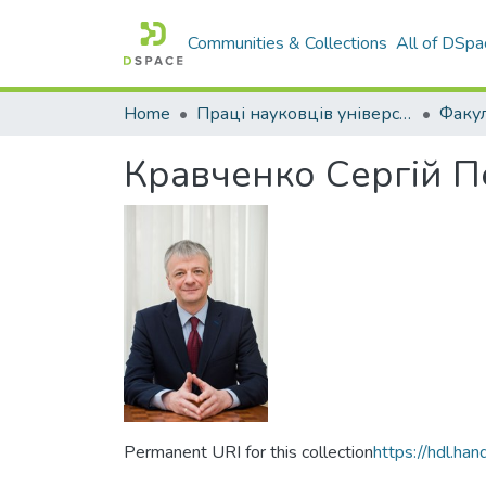
Communities & Collections
All of DSpa
Home
Праці науковців університету
Кравченко Сергій П
Permanent URI for this collection
https://hdl.h