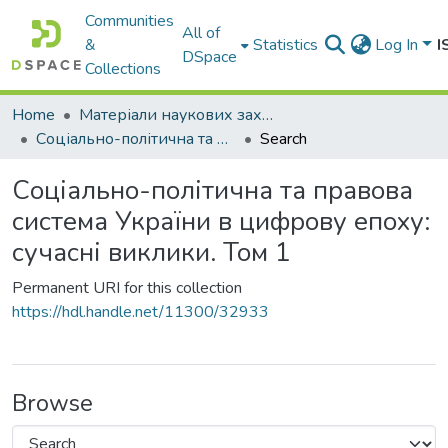
Communities
All of
&
Statistics
Log In
I
DSpace
Collections
Home
Матеріали наукових заходів
Соціально-політична та правова система України в цифрову епоху: сучасні виклики. Том 1
Search
Соціально-політична та правова
система України в цифрову епоху:
сучасні виклики. Том 1
Permanent URI for this collection
https://hdl.handle.net/11300/32933
Browse