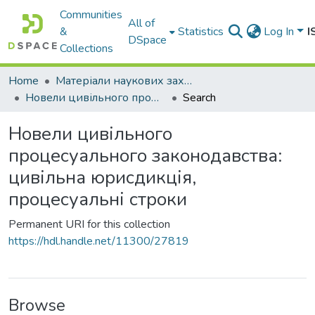
Communities
All of
&
Statistics
Log In
I
DSpace
Collections
Home
Матеріали наукових заходів
Новели цивільного процесуального законодавства: цивільна юрисдикція, процесуальні строки
Search
Новели цивільного
процесуального законодавства:
цивільна юрисдикція,
процесуальні строки
Permanent URI for this collection
https://hdl.handle.net/11300/27819
Browse