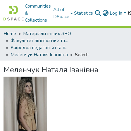
Communities
All of
&
Statistics
Log In
I
DSpace
Collections
Home
Матеріали інших ЗВО
Факультет лінгвістики та перекладу Міжнародного університету
Кафедра педагогіки та психології
Меленчук Наталя Іванівна
Search
Меленчук Наталя Іванівна