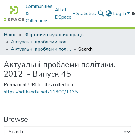
Communities
All of
&
Statistics
Log In
I
DSpace
Collections
Home
Збірники наукових праць
Актуальні проблеми політики
Актуальні проблеми політики. - 2012. - Випуск 45
Search
Актуальні проблеми політики. -
2012. - Випуск 45
Permanent URI for this collection
https://hdl.handle.net/11300/1135
Browse