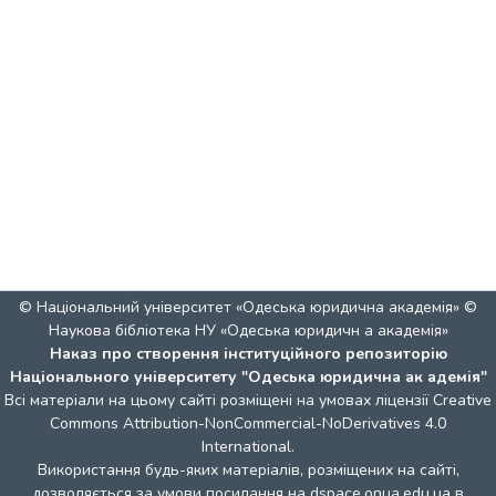
© Національний університет «Одеська юридична академія» ©
Наукова бібліотека НУ «Одеська юридичн а академія»
Наказ про створення інституційного репозиторію
Національного університету "Одеська юридична ак адемія"
Всі матеріали на цьому сайті розміщені на умовах ліцензії
Creative
Commons Attribution-NonCommercial-NoDerivatives 4.0
International
.
Використання будь-яких матеріалів, розміщених на сайті,
дозволяється за умови посилання на dspace.onua.edu.ua в