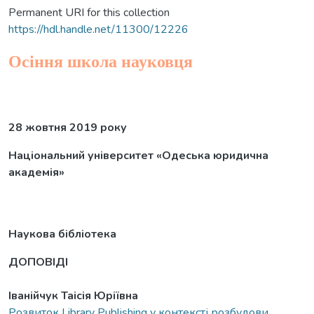
Permanent URI for this collection
https://hdl.handle.net/11300/12226
Осіння школа науковця
28 жовтня 2019 року
Національний університет «Одеська юридична
академія»
Наукова бібліотека
ДОПОВІДІ
Іванійчук Таісія Юріївна
Розвиток Library Publishing у контексті розбудови