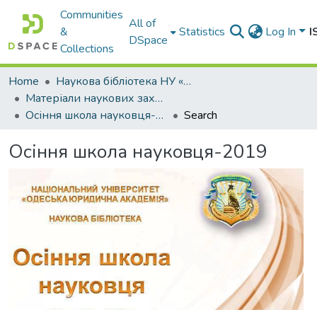
Communities
All of
&
Statistics
Log In
I
DSpace
Collections
Home
Наукова бібліотека НУ «ОЮА»
Матеріали наукових заходів
Осіння школа науковця-2019
Search
Осіння школа науковця-2019