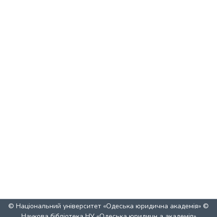
© Національний університет «Одеська юридична академія» ©
Наукова бібліотека НУ «Одеська юридичн а академія»