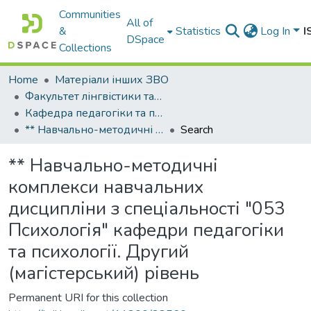
Communities
All of
&
Statistics
Log In
I
DSpace
Collections
Home
Матеріали інших ЗВО
Факультет лінгвістики та перекладу Міжнародного університету
Кафедра педагогіки та психології
** Навчально-методичні комплекси навчальних дисципліни з спеціальності "053 Психологія" кафедри педагогіки та психології. Другий (магістерський) рівень
Search
** Навчально-методичні
комплекси навчальних
дисципліни з спеціальності "053
Психологія" кафедри педагогіки
та психології. Другий
(магістерський) рівень
Permanent URI for this collection