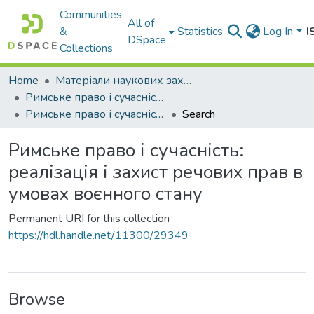
Communities
All of
&
Statistics
Log In
I
DSpace
Collections
Home
Матеріали наукових заходів
Римське право і сучасність.
Римське право і сучасність: реалізація і захист речових прав в умовах воєнного стану
Search
Римське право і сучасність:
реалізація і захист речових прав в
умовах воєнного стану
Permanent URI for this collection
https://hdl.handle.net/11300/29349
Browse