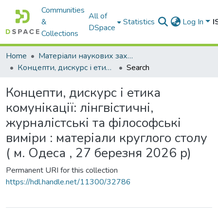
Communities
All of
&
Statistics
Log In
I
DSpace
Collections
Home
Матеріали наукових заходів
Концепти, дискурс і етика комунікації: лінгвістичні, журналістські та філософські виміри : матеріали круглого столу ( м. Одеса , 27 березня 2026 р)
Search
Концепти, дискурс і етика
комунікації: лінгвістичні,
журналістські та філософські
виміри : матеріали круглого столу
( м. Одеса , 27 березня 2026 р)
Permanent URI for this collection
https://hdl.handle.net/11300/32786