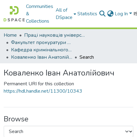
Communities
All of
&
Statistics
Log In
I
DSpace
Collections
Home
Праці науковців університету
Факультет прокуратури та слідства (кримінальної юстиції)
Кафедра кримінального права
Коваленко Іван Анатолійович
Search
Коваленко Іван Анатолійович
Permanent URI for this collection
https://hdl.handle.net/11300/10343
Browse