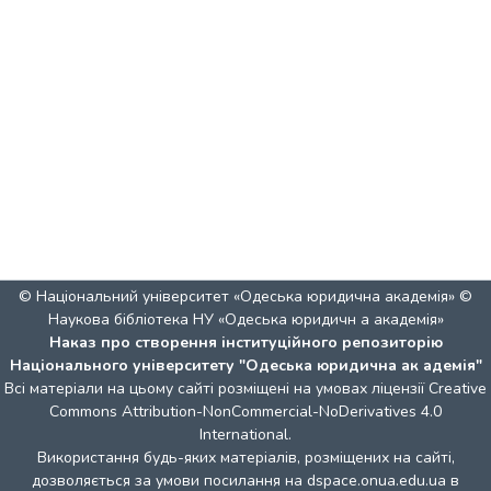
© Національний університет «Одеська юридична академія» ©
Наукова бібліотека НУ «Одеська юридичн а академія»
Наказ про створення інституційного репозиторію
Національного університету "Одеська юридична ак адемія"
Всі матеріали на цьому сайті розміщені на умовах ліцензії
Creative
Commons Attribution-NonCommercial-NoDerivatives 4.0
International
.
Використання будь-яких матеріалів, розміщених на сайті,
дозволяється за умови посилання на dspace.onua.edu.ua в