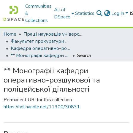
Communities
All of
&
Statistics
Log In
I
DSpace
Collections
Home
Праці науковців університету
Факультет прокуратури та слідства (кримінальної юстиції)
Кафедра оперативно-розшукової та поліцейської діяльності
** Монографії кафедри оперативно-розшукової та поліцейської діяльності
Search
** Монографії кафедри
оперативно-розшукової та
поліцейської діяльності
Permanent URI for this collection
https://hdl.handle.net/11300/30831