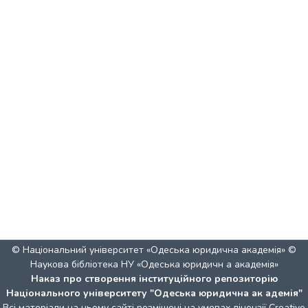
© Національний університет «Одеська юридична академія» ©
Наукова бібліотека НУ «Одеська юридичн а академія»
Наказ про створення інституційного репозиторію
Національного університету "Одеська юридична ак адемія"
Всі матеріали на цьому сайті розміщені на умовах ліцензії
Creative