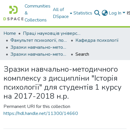
Communities
All of
&
Statistics
Log In
I
DSpace
Collections
Home
Праці науковців університету
Факультет психології, політології та соціології
Кафедра психології
Зразки навчально-методичних комплексів з дисциплін спеціальності "Психологія" освітнього рівня "Бакалавр" за період 2017-2021 роки
Зразки навчально-методичного комплексу з дисципліни "Історія психології" для студентів 1 курсу на 2017-2018 н.р.
Search
Зразки навчально-методичного
комплексу з дисципліни "Історія
психології" для студентів 1 курсу
на 2017-2018 н.р.
Permanent URI for this collection
https://hdl.handle.net/11300/14660