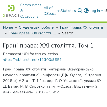
Communities
All of
&
Statistics
Log In
I
DSpace
Collections
Home
Студентські роботи
Грані права: ХХІ століття
Грані права: ХХІ століття. Том 1
Search
Грані права: ХХІ століття. Том 1
Permanent URI for this collection
https://hdl.handle.net/11300/9651
Грані права: ХХІ століття : матеріали Всеукраїнської
науково-практичної конференції (м. Одеса, 19 травня
2018 р.) У 2-х т. Т. 1 / за ред. Г. О. Ульянової ; уклад.: Ю.
Д. Батан, М. В. Сиротко [та ін.] – Одеса : Видавничий
дім «Гельветика», 2018. – 568 с.