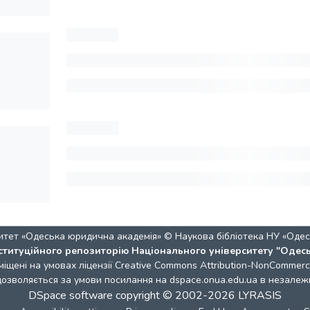
итет «Одеська юридична академія» © Наукова бібліотека НУ «Одес
ституційного репозиторію Національного університету "Одес
міщені на умовах ліцензії
Creative Commons Attribution-NonCommercia
 дозволяється за умови посилання на dspace.onua.edu.ua в незалежн
DSpace software
copyright © 2002-2026
LYRASIS