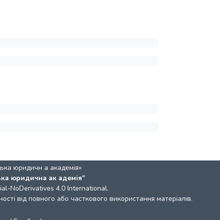
ька юридичн а академія»
ька юридична ак адемія"
l-NoDerivatives 4.0 International
.
ості від повного або часткового використання матеріалів.