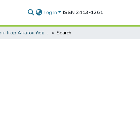
Log In
ISSN 2413‑1261
Кірюхін Ігор Анатолійович
Search