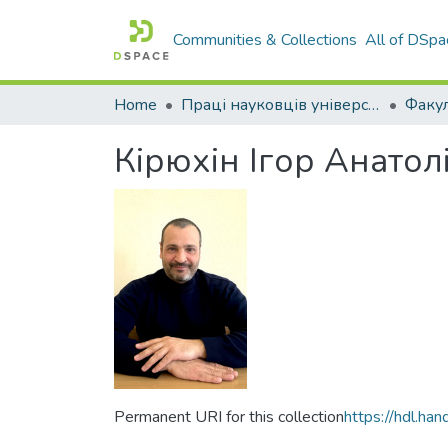
Communities & Collections
All of DSpa
Home
Праці науковців університету
Кірюхін Ігор Анатол
Permanent URI for this collection
https://hdl.h