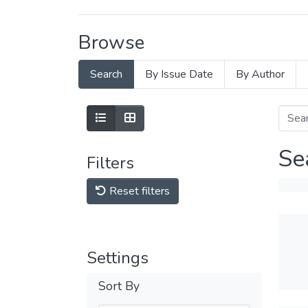
Browse
Search
By Issue Date
By Author
Se
Filters
Reset filters
Settings
Sort By