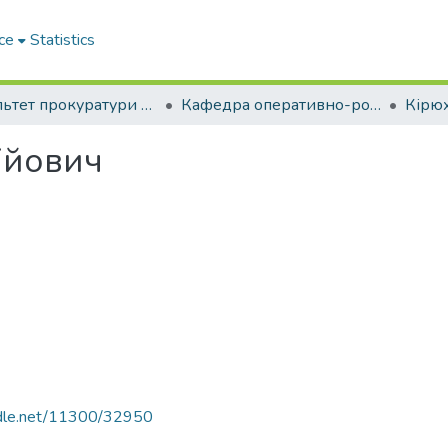
ce
Statistics
Факультет прокуратури та слідства (кримінальної юстиції)
Кафедра оперативно-розшукової та поліцейської діяльності
ійович
andle.net/11300/32950