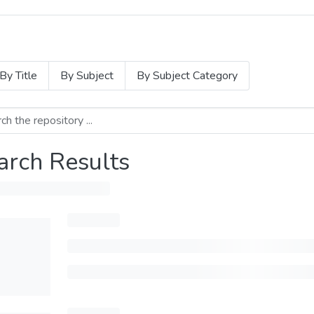
By Title
By Subject
By Subject Category
arch Results