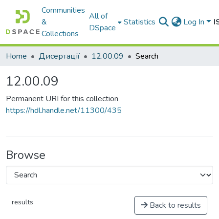
Communities
All of
&
Statistics
Log In
I
DSpace
Collections
Home
Дисертації
12.00.09
Search
12.00.09
Permanent URI for this collection
https://hdl.handle.net/11300/435
Browse
results
Back to results