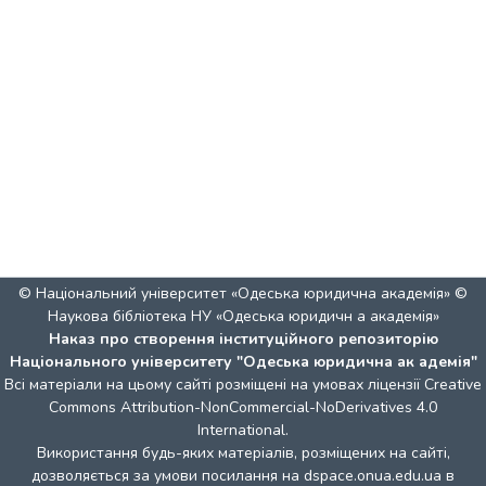
© Національний університет «Одеська юридична академія» ©
Наукова бібліотека НУ «Одеська юридичн а академія»
Наказ про створення інституційного репозиторію
Національного університету "Одеська юридична ак адемія"
Всі матеріали на цьому сайті розміщені на умовах ліцензії
Creative
Commons Attribution-NonCommercial-NoDerivatives 4.0
International
.
Використання будь-яких матеріалів, розміщених на сайті,
дозволяється за умови посилання на dspace.onua.edu.ua в