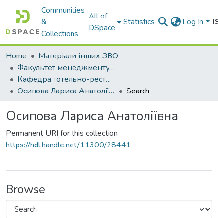
Communities
All of
&
Statistics
Log In
I
DSpace
Collections
Home
Матеріали інших ЗВО
Факультет менеджменту, готельно-ресторанної справи та туризму Міжнародного університету
Кафедра готельно-ресторанного і туристичного бізнесу
Осипова Лариса Анатоліївна
Search
Осипова Лариса Анатоліївна
Permanent URI for this collection
https://hdl.handle.net/11300/28441
Browse