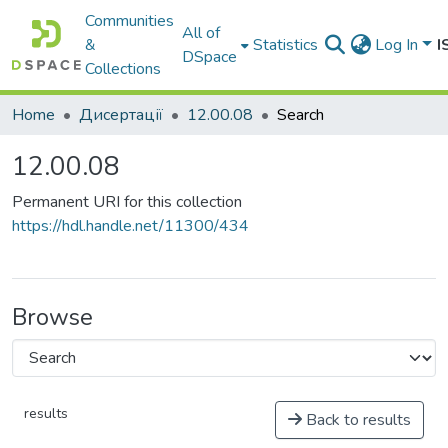
Communities
All of
&
Statistics
Log In
I
DSpace
Collections
Home
Дисертації
12.00.08
Search
12.00.08
Permanent URI for this collection
https://hdl.handle.net/11300/434
Browse
results
Back to results