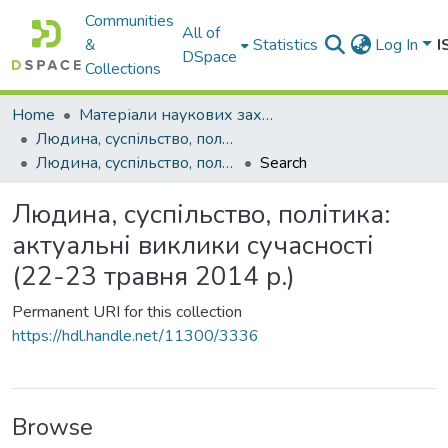
Communities
All of
&
Statistics
Log In
I
DSpace
Collections
Home
Матеріали наукових заходів
Людина, суспільство, політика: актуальні виклики сучасності
Людина, суспільство, політика: актуальні виклики сучасності (22-23 травня 2014 р.)
Search
Людина, суспільство, політика:
актуальні виклики сучасності
(22-23 травня 2014 р.)
Permanent URI for this collection
https://hdl.handle.net/11300/3336
Browse