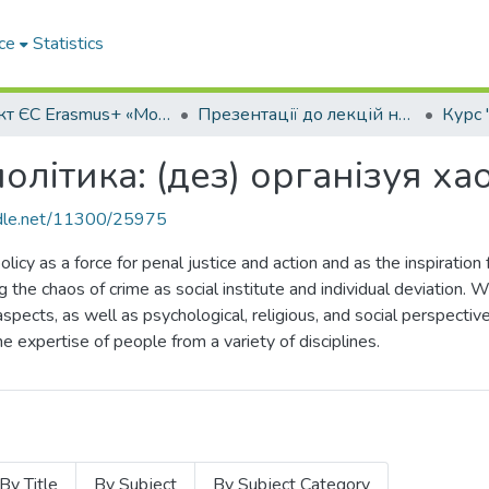
ce
Statistics
Проект ЄС Erasmus+ «Модернізація магістерських програм для майбутніх суддів, прокурорів, слідчих з урахуванням європейських стандартів з прав людини» (CRIMHUM) = Criminal Justice in Preparation of Future Judges, Prosecutors, Investigators With Respect to European Standard on Human Rights
Презентації до лекцій навчальних курсів
літика: (дез) організуя хао
andle.net/11300/25975
olicy as a force for penal justice and action and as the inspiratio
ng the chaos of crime as social institute and individual deviation.
aspects, as well as psychological, religious, and social perspective
he expertise of people from a variety of disciplines.
By Title
By Subject
By Subject Category