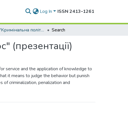
Log In
ISSN 2413‑1261
Курс "Кримінальна політика: (дез) організуя хаос" (презентації)
Search
с" (презентації)
n for service and the application of knowledge to
 What it means to judge the behavior but punish
s of criminalization, penalization and