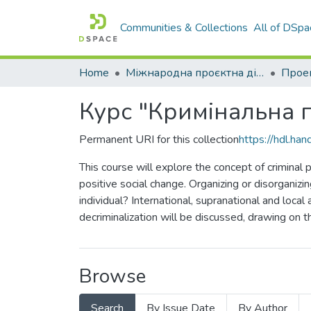
Communities & Collections
All of DSpa
Home
Міжнародна проєктна діяльність
Курс "Кримінальна по
Permanent URI for this collection
https://hdl.h
This course will explore the concept of criminal p
positive social change. Organizing or disorganizi
individual? International, supranational and local 
decriminalization will be discussed, drawing on t
Browse
Search
By Issue Date
By Author