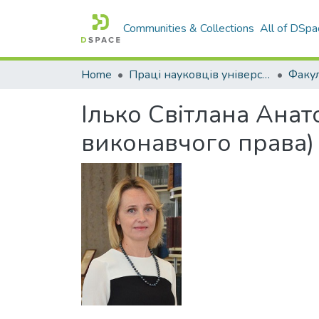
Communities & Collections
All of DSpa
Home
Праці науковців університету
Ілько Світлана Анат
виконавчого права)