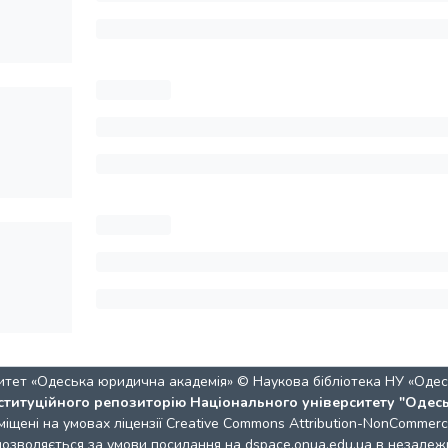
итет «Одеська юридична академія» © Наукова бібліотека НУ «Одес
ституційного репозиторію Національного університету "Одес
міщені на умовах ліцензії
Creative Commons Attribution-NonCommercia
 дозволяється за умови посилання на dspace.onua.edu.ua в незалежн