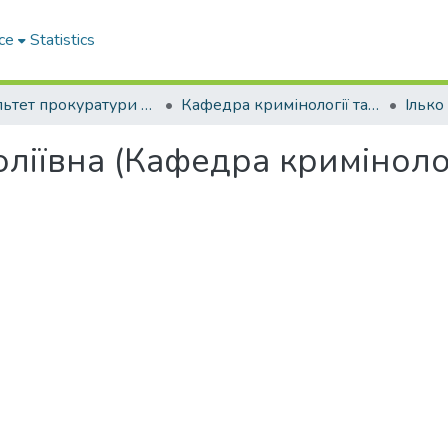
ce
Statistics
Факультет прокуратури та слідства (кримінальної юстиції)
Кафедра кримінології та кримінально-виконавчого права
оліївна (Кафедра криміноло