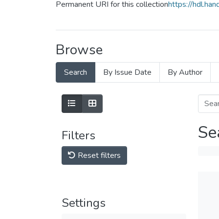
Permanent URI for this collection
https://hdl.h
Browse
Search
By Issue Date
By Author
Se
Filters
Reset filters
Settings