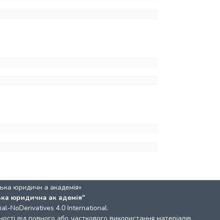
ька юридичн а академія»
ька юридична ак адемія"
l-NoDerivatives 4.0 International
.
ості від повного або часткового використання матеріалів.