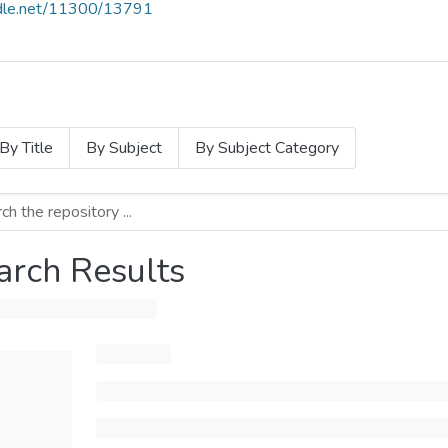
andle.net/11300/13791
By Title
By Subject
By Subject Category
arch Results