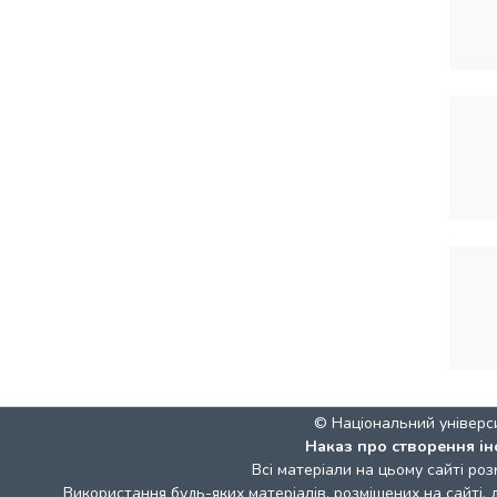
© Національний універс
Наказ про створення ін
Всі матеріали на цьому сайті роз
Використання будь-яких матеріалів, розміщених на сайті,