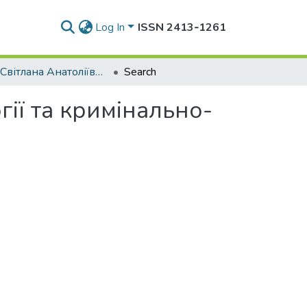
Log In
ISSN 2413‑1261
Ілько Світлана Анатоліївна (Кафедра кримінології та кримінально-виконавчого права)
Search
гії та кримінально-