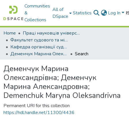
Communities
All of
&
Statistics
Log In
I
DSpace
Collections
Home
Праці науковців університету
Факультет судового та міжнародного права
Кафедра організації судових та правоохоронних органів
Деменчук Марина Олександрівна; Деменчук Марина Александровна; Demenchuk Maryna Oleksandrivna
Search
Деменчук Марина
Олександрівна; Деменчук
Марина Александровна;
Demenchuk Maryna Oleksandrivna
Permanent URI for this collection
https://hdl.handle.net/11300/4436