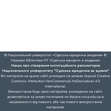
© Національний університет «Одеська юридична академія» ©
Наукова бібліотека НУ «Одеська юридичн а академія»
Наказ про створення інституційного репозиторію
Національного університету "Одеська юридична ак адемія"
Всі матеріали на цьому сайті розміщені на умовах ліцензії
Creative
Commons Attribution-NonCommercial-NoDerivatives 4.0
International
.
Використання будь-яких матеріалів, розміщених на сайті,
дозволяється за умови посилання на dspace.onua.edu.ua в
незалежності від повного або часткового використання
матеріалів.