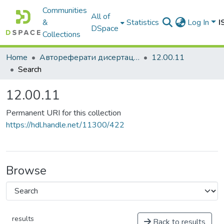
Communities
All of
&
Statistics
Log In
I
DSpace
Collections
Home
Автореферати дисертацій
12.00.11
Search
12.00.11
Permanent URI for this collection
https://hdl.handle.net/11300/422
Browse
results
Back to results