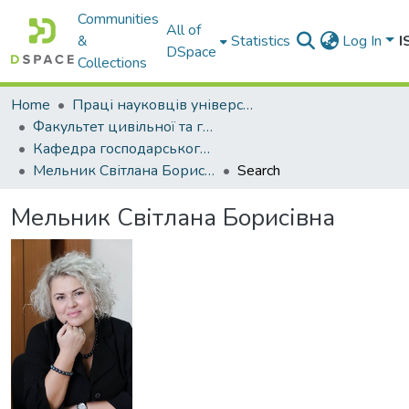
Communities
All of
&
Statistics
Log In
I
DSpace
Collections
Home
Праці науковців університету
Факультет цивільної та господарської юстиції
Кафедра господарського права і процесу
Мельник Світлана Борисівна
Search
Мельник Світлана Борисівна