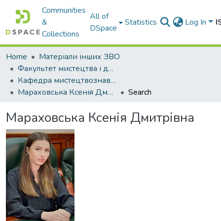
Communities
All of
&
Statistics
Log In
I
DSpace
Collections
Home
Матеріали інших ЗВО
Факультет мистецтва і дизайну Міжнародного університету
Кафедра мистецтвознавства та загальногуманітарних дисциплін
Мараховська Ксенія Дмитрівна
Search
Мараховська Ксенія Дмитрівна