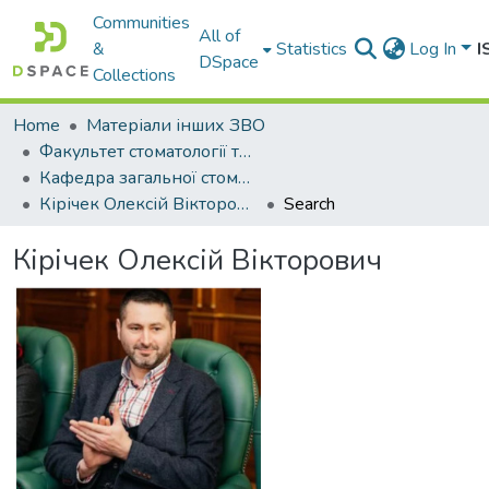
Communities
All of
&
Statistics
Log In
I
DSpace
Collections
Home
Матеріали інших ЗВО
Факультет стоматології та фармації Міжнародного університету
Кафедра загальної стоматології
Кірічек Олексій Вікторович
Search
Кірічек Олексій Вікторович