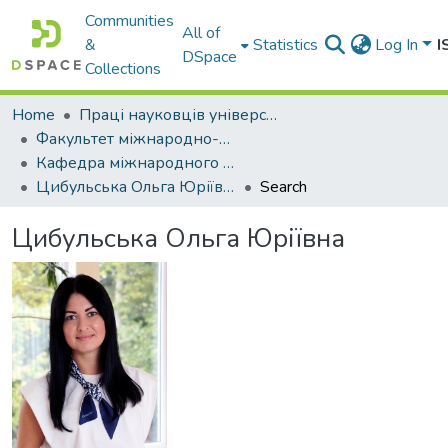
Communities
All of
&
Statistics
Log In
I
DSpace
Collections
Home
Праці науковців університету
Факультет міжнародно-правових відносин
Кафедра міжнародного та європейського права
Цибульська Ольга Юріївна
Search
Цибульська Ольга Юріївна