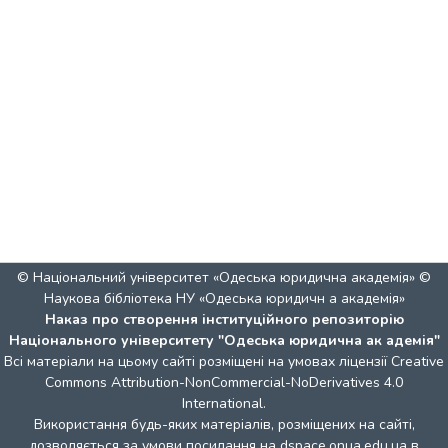
© Національний університет «Одеська юридична академія» ©
Наукова бібліотека НУ «Одеська юридичн а академія»
Наказ про створення інституційного репозиторію
Національного університету "Одеська юридична ак адемія"
Всі матеріали на цьому сайті розміщені на умовах ліцензії
Creative
Commons Attribution-NonCommercial-NoDerivatives 4.0
International
.
Використання будь-яких матеріалів, розміщених на сайті,
дозволяється за умови посилання на dspace.onua.edu.ua в