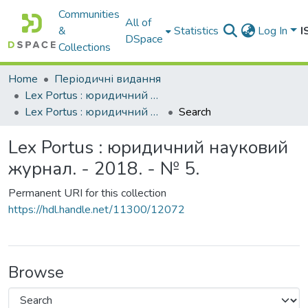
Communities
All of
&
Statistics
Log In
I
DSpace
Collections
Home
Періодичні видання
Lex Portus : юридичний науковий журнал
Lex Portus : юридичний науковий журнал. - 2018. - № 5.
Search
Lex Portus : юридичний науковий
журнал. - 2018. - № 5.
Permanent URI for this collection
https://hdl.handle.net/11300/12072
Browse