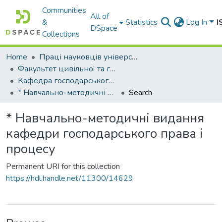
Communities
All of
&
Statistics
Log In
I
DSpace
Collections
Home
Праці науковців університету
Факультет цивільної та господарської юстиції
Кафедра господарського права і процесу
* Навчально-методичні видання кафедри господарського права і процесу
Search
* Навчально-методичні видання
кафедри господарського права і
процесу
Permanent URI for this collection
https://hdl.handle.net/11300/14629