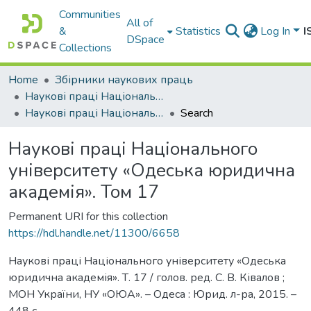
Communities
All of
&
Statistics
Log In
I
DSpace
Collections
Home
Збірники наукових праць
Наукові праці Національного університету «Одеська юридична академія»
Наукові праці Національного університету «Одеська юридична академія». Том 17
Search
Наукові праці Національного
університету «Одеська юридична
академія». Том 17
Permanent URI for this collection
https://hdl.handle.net/11300/6658
Наукові праці Національного університету «Одеська
юридична академія». Т. 17 / голов. ред. С. В. Ківалов ;
МОН України, НУ «ОЮА». – Одеса : Юрид. л-ра, 2015. –