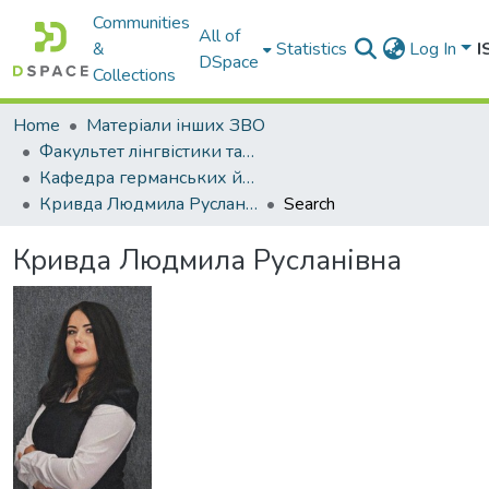
Communities
All of
&
Statistics
Log In
I
DSpace
Collections
Home
Матеріали інших ЗВО
Факультет лінгвістики та перекладу Міжнародного університету
Кафедра германських й східних мов та перекладу
Кривда Людмила Русланівна
Search
Кривда Людмила Русланівна