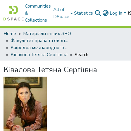
Communities
All of
&
Statistics
Log In
I
DSpace
Collections
Home
Матеріали інших ЗВО
Факультет права та економіки Міжнародного університету
Кафедра міжнародного права та порівняльного правознавства
Ківалова Тетяна Сергіївна
Search
Ківалова Тетяна Сергіївна