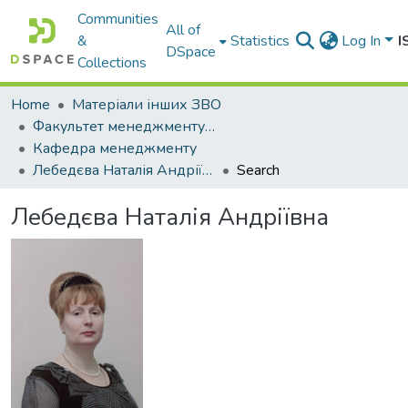
Communities
All of
&
Statistics
Log In
I
DSpace
Collections
Home
Матеріали інших ЗВО
Факультет менеджменту, готельно-ресторанної справи та туризму Міжнародного університету
Кафедра менеджменту
Лебедєва Наталія Андріївна
Search
Лебедєва Наталія Андріївна