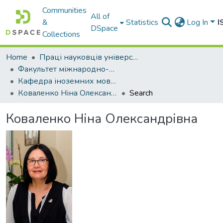
Communities
All of
&
Statistics
Log In
I
DSpace
Collections
Home
Праці науковців університету
Факультет міжнародно-правових відносин
Кафедра іноземних мов № 2 (з жовтня 2023 року перенесена на Факультет цивільної та господарської юстиції)
Коваленко Ніна Олександрівна
Search
Коваленко Ніна Олександрівна