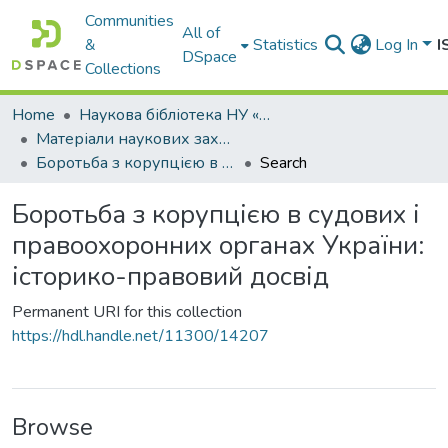
Communities
All of
&
Statistics
Log In
I
DSpace
Collections
Home
Наукова бібліотека НУ «ОЮА»
Матеріали наукових заходів
Боротьба з корупцією в судових і правоохоронних органах України: історико-правовий досвід
Search
Боротьба з корупцією в судових і
правоохоронних органах України:
історико-правовий досвід
Permanent URI for this collection
https://hdl.handle.net/11300/14207
Browse