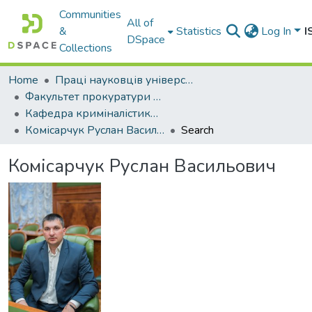
Communities
All of
&
Statistics
Log In
I
DSpace
Collections
Home
Праці науковців університету
Факультет прокуратури та слідства (кримінальної юстиції)
Кафедра криміналістики, судових експертиз та поліграфології
Комісарчук Руслан Васильович
Search
Комісарчук Руслан Васильович