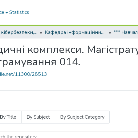
ce
Statistics
Факультет кібербезпеки, програмної інженерії та комп’ютерних наук Міжнародного університету
Кафедра інформаційних технологій
ичні комплекси. Магістрату
грамування 014.
andle.net/11300/28513
By Title
By Subject
By Subject Category