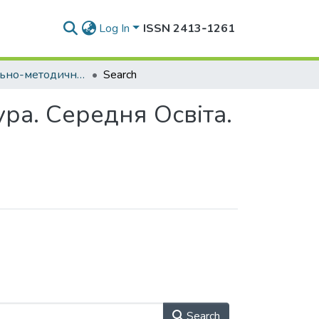
Log In
ISSN 2413‑1261
*** Навчально-методичні комплекси. Магістратура. Середня Освіта. Інформатика та програмування 014.
Search
ра. Середня Освіта.
Search