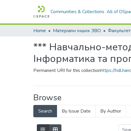
Communities & Collections
All of DSpa
Home
Матеріали інших ЗВО
*** Навчально-метод
Інформатика та про
Permanent URI for this collection
https://hdl.h
Browse
Search
By Issue Date
By Author