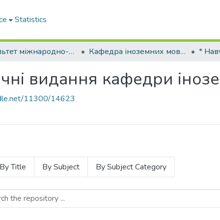
ce
Statistics
Факультет міжнародно-правових відносин
Кафедра іноземних мов № 2 (з жовтня 2023 року перенесена на Факультет цивільної та господарської юстиції)
чні видання кафедри інозе
andle.net/11300/14623
By Title
By Subject
By Subject Category