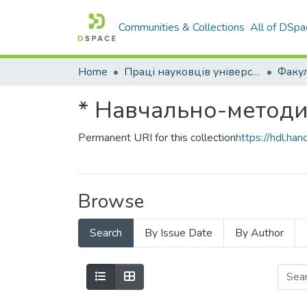
Communities & Collections
All of DSpa
Home
Праці науковців університету
* Навчально-методи
Permanent URI for this collection
https://hdl.h
Browse
Search
By Issue Date
By Author