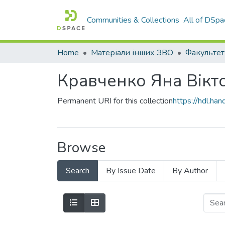
Communities & Collections
All of DSpa
Home
Матеріали інших ЗВО
Кравченко Яна Вікт
Permanent URI for this collection
https://hdl.h
Browse
Search
By Issue Date
By Author