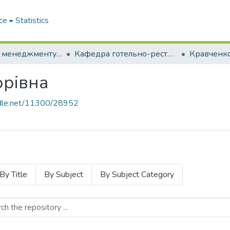
ce
Statistics
Факультет менеджменту, готельно-ресторанної справи та туризму Міжнародного університету
Кафедра готельно-ресторанного і туристичного бізнесу
Кравченко
орівна
andle.net/11300/28952
By Title
By Subject
By Subject Category