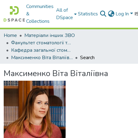
Communities
All of
&
Statistics
Log In
I
DSpace
Collections
Home
Матеріали інших ЗВО
Факультет стоматології та фармації Міжнародного університету
Кафедра загальної стоматології
Максименко Віта Віталіївна
Search
Максименко Віта Віталіївна