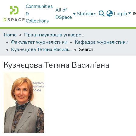
Communities
All of
&
Statistics
Log In
I
DSpace
Collections
Home
Праці науковців університету
Факультет журналістики
Кафедра журналістики
Кузнєцова Тетяна Василівна
Search
Кузнєцова Тетяна Василівна