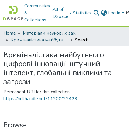
Communities
All of
&
Statistics
Log In
I
DSpace
Collections
Home
Матеріали наукових заходів
Криміналістика майбутнього: цифрові інновації, штучний інтелект, глобальні виклики та загрози
Search
Криміналістика майбутнього:
цифрові інновації, штучний
інтелект, глобальні виклики та
загрози
Permanent URI for this collection
https://hdl.handle.net/11300/33429
Browse