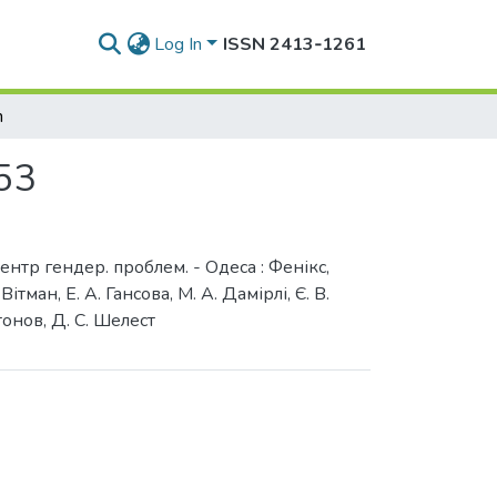
Log In
ISSN 2413‑1261
h
53
центр гендер. проблем. - Одеса : Фенікс,
ітман, Е. А. Гансова, М. А. Дамірлі, Є. В.
итонов, Д. С. Шелест