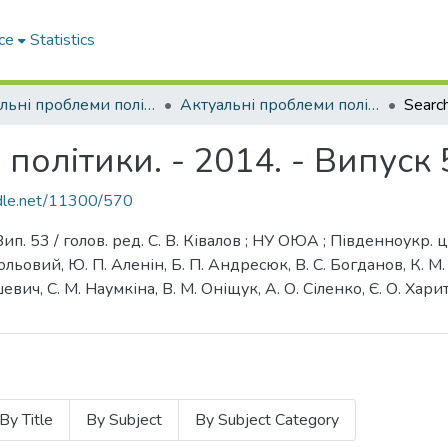
ce
Statistics
Актуальні проблеми політики
Актуальні проблеми політики. - 2014. - Випуск 53
Searc
політики. - 2014. - Випуск 
ndle.net/11300/570
Вип. 53 / голов. ред. С. В. Ківалов ; НУ ОЮА ; Південноукр. 
Польовий, Ю. П. Аленін, Б. П. Андресюк, В. С. Богданов, К. М. В
шевич, С. М. Наумкіна, В. М. Оніщук, А. О. Сіленко, Є. О. Хар
By Title
By Subject
By Subject Category