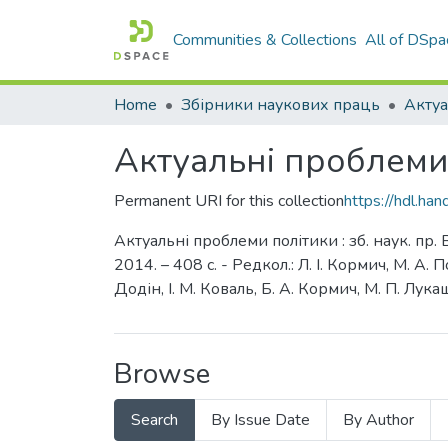
Communities & Collections
All of DSpa
Home
Збірники наукових праць
Актуальні проблеми 
Permanent URI for this collection
https://hdl.ha
Актуальні проблеми політики : зб. наук. пр. 
2014. – 408 c. - Редкол.: Л. І. Кормич, М. А. 
Додін, І. М. Коваль, Б. А. Кормич, М. П. Лука
Browse
Search
By Issue Date
By Author