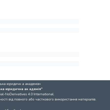
ька юридичн а академія»
ька юридична ак адемія"
l-NoDerivatives 4.0 International
.
ості від повного або часткового використання матеріалів.