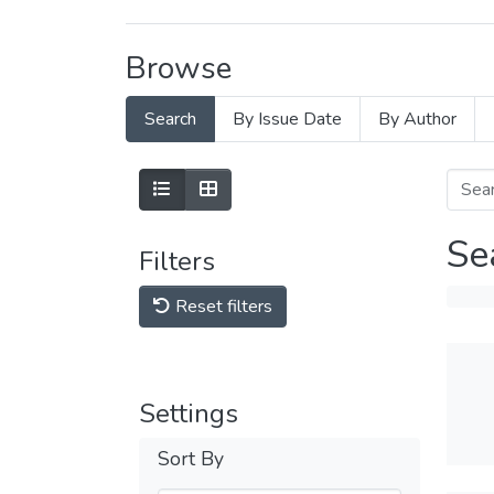
Browse
Search
By Issue Date
By Author
Se
Filters
Reset filters
Settings
Sort By