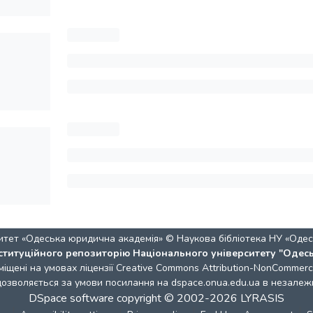
итет «Одеська юридична академія» © Наукова бібліотека НУ «Одес
ституційного репозиторію Національного університету "Одес
міщені на умовах ліцензії
Creative Commons Attribution-NonCommercia
 дозволяється за умови посилання на dspace.onua.edu.ua в незалежн
DSpace software
copyright © 2002-2026
LYRASIS