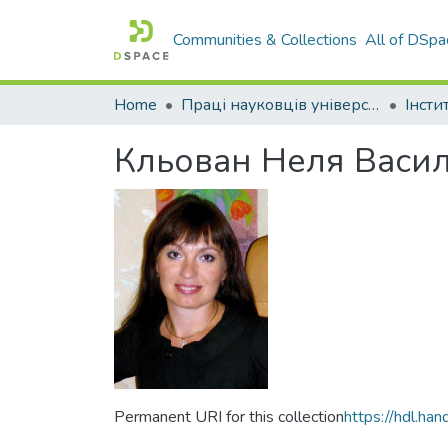
Communities & Collections
All of DSpa
Home
Праці науковців університету
Інсти
Кльован Неля Васил
Permanent URI for this collection
https://hdl.h