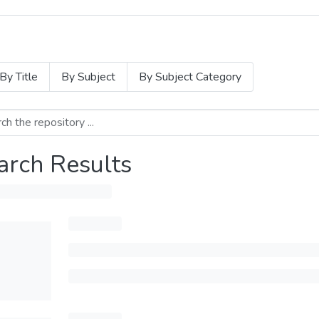
By Title
By Subject
By Subject Category
arch Results