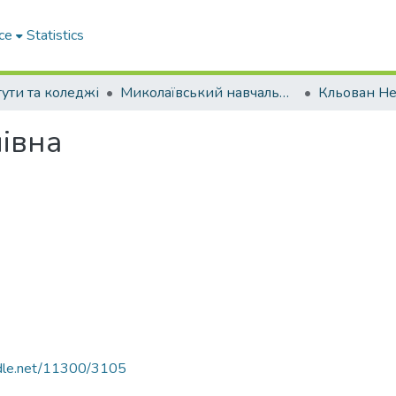
ce
Statistics
тути та коледжі
Миколаївський навчально-науковий інститут права
Кльован Не
івна
andle.net/11300/3105