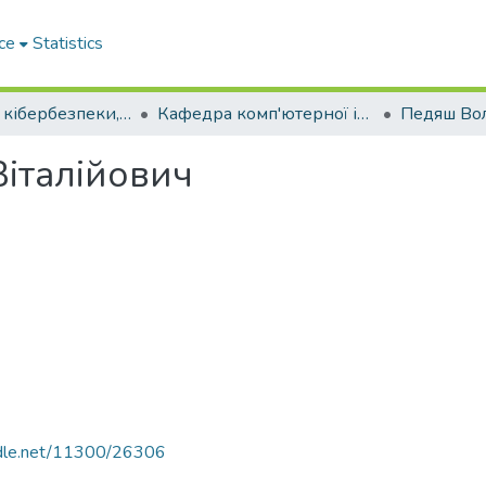
ce
Statistics
Факультет кібербезпеки, програмної інженерії та комп’ютерних наук Міжнародного університету
Кафедра комп'ютерної інженерії та інноваційних технологій
італійович
andle.net/11300/26306