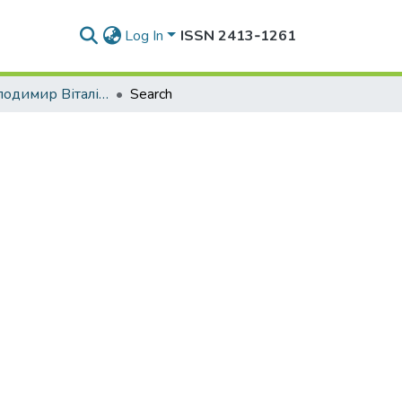
Log In
ISSN 2413‑1261
Педяш Володимир Віталійович
Search