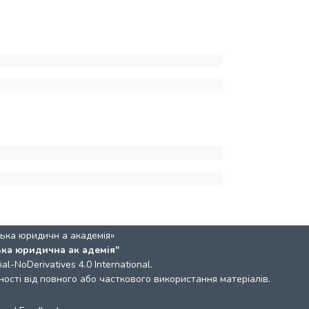
ька юридичн а академія»
ька юридична ак адемія"
l-NoDerivatives 4.0 International
.
ості від повного або часткового використання матеріалів.