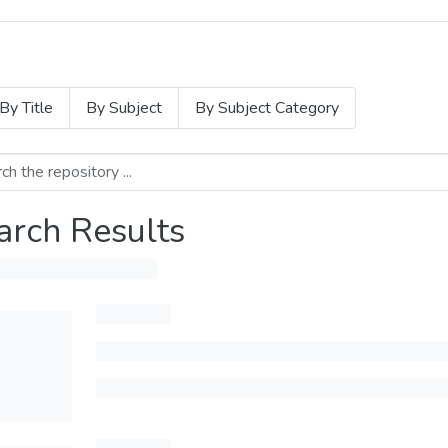
By Title
By Subject
By Subject Category
arch Results