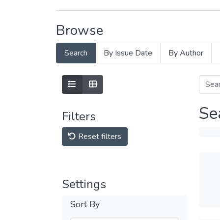
Browse
Search
By Issue Date
By Author
Se
Filters
Reset filters
Settings
Sort By