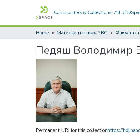
Communities & Collections
All of DSpa
Home
Матеріали інших ЗВО
Педяш Володимир В
Permanent URI for this collection
https://hdl.h