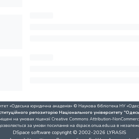
итет «Одеська юридична академія» © Наукова бібліотека НУ «Одес
ституційного репозиторію Національного університету "Одес
міщені на умовах ліцензії
Creative Commons Attribution-NonCommercia
 дозволяється за умови посилання на dspace.onua.edu.ua в незалежн
DSpace software
copyright © 2002-2026
LYRASIS