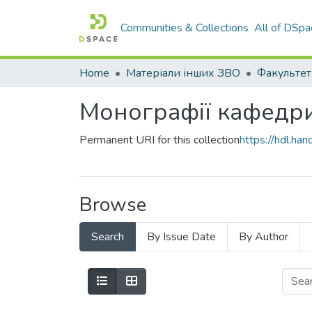
Communities & Collections
All of DSpa
Home
Матеріали інших ЗВО
Монографії кафедри
Permanent URI for this collection
https://hdl.h
Browse
Search
By Issue Date
By Author