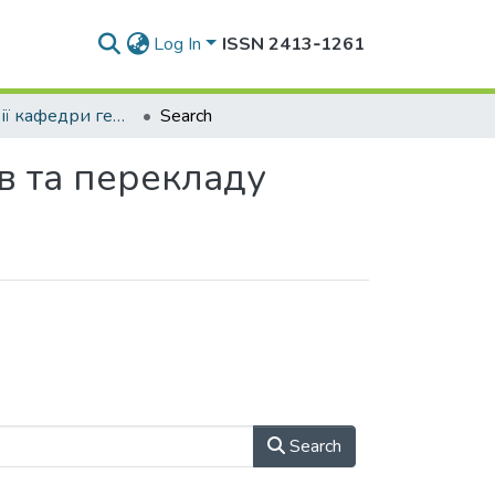
Log In
ISSN 2413‑1261
Монографії кафедри германських й східних мов та перекладу
Search
в та перекладу
Search