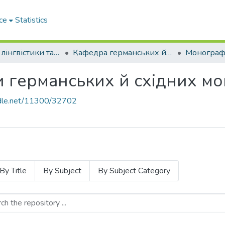
ce
Statistics
Факультет лінгвістики та перекладу Міжнародного університету
Кафедра германських й східних мов та перекладу
 германських й східних мо
andle.net/11300/32702
By Title
By Subject
By Subject Category