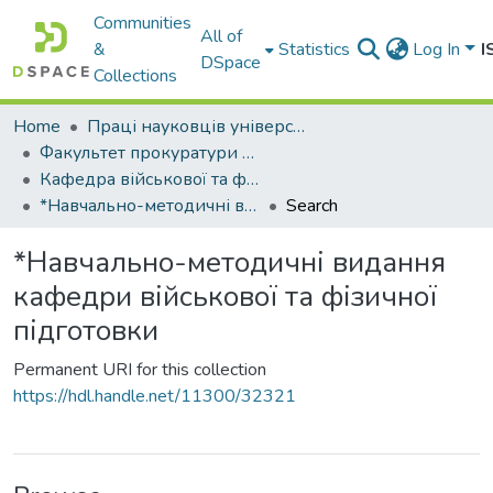
Communities
All of
&
Statistics
Log In
I
DSpace
Collections
Home
Праці науковців університету
Факультет прокуратури та слідства (кримінальної юстиції)
Кафедра військової та фізичної підготовки
*Навчально-методичні видання кафедри військової та фізичної підготовки
Search
*Навчально-методичні видання
кафедри військової та фізичної
підготовки
Permanent URI for this collection
https://hdl.handle.net/11300/32321