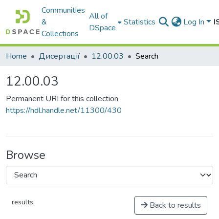
Communities
All of
&
Statistics
Log In
I
DSpace
Collections
Home
Дисертації
12.00.03
Search
12.00.03
Permanent URI for this collection
https://hdl.handle.net/11300/430
Browse
results
Back to results