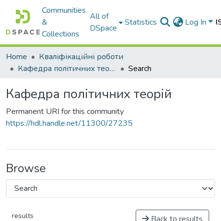
Communities
All of
&
Statistics
Log In
I
DSpace
Collections
Home
Кваліфікаційні роботи
Кафедра політичних теорій
Search
Кафедра політичних теорій
Permanent URI for this community
https://hdl.handle.net/11300/27235
Browse
results
Back to results