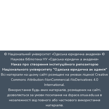
© Національний університет «Одеська юридична академія» ©
Наукова бібліотека НУ «Одеська юридичн а академія»
Наказ про створення інституційного репозиторію
Національного університету "Одеська юридична ак адемія"
Всі матеріали на цьому сайті розміщені на умовах ліцензії
Creative
Commons Attribution-NonCommercial-NoDerivatives 4.0
International
.
Використання будь-яких матеріалів, розміщених на сайті,
дозволяється за умови посилання на dspace.onua.edu.ua в
незалежності від повного або часткового використання
матеріалів.