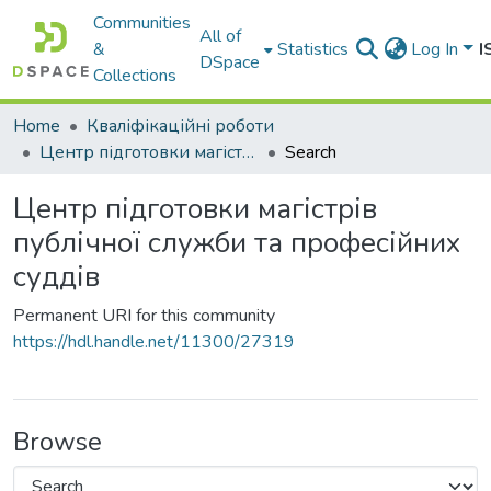
Communities
All of
&
Statistics
Log In
I
DSpace
Collections
Home
Кваліфікаційні роботи
Центр підготовки магістрів публічної служби та професійних суддів
Search
Центр підготовки магістрів
публічної служби та професійних
суддів
Permanent URI for this community
https://hdl.handle.net/11300/27319
Browse